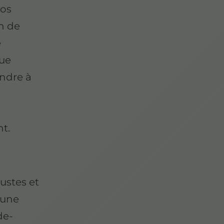
Nos
n de
e
que
ndre à
t.
ustes et
 une
de-