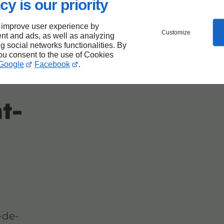
cy is our priority
 improve user experience by
t
Customize
nt and ads, as well as analyzing
ng social networks functionalities. By
you consent to the use of Cookies
Google
Facebook
.
t-
-de-