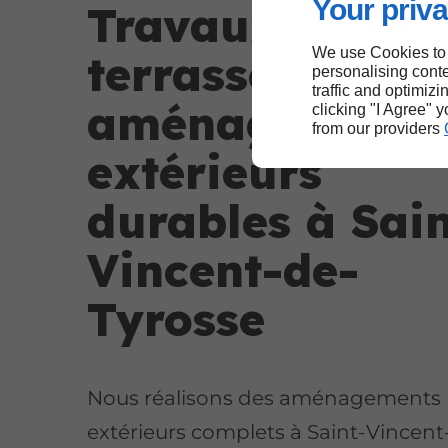
Your priva
Travaux de
We use Cookies to
terrassement e
personalising conte
traffic and optimizi
aménagements
clicking "I Agree" 
from our providers
extérieurs
durables à Sain
Vincent-de-
Tyrosse
Nous réalisons des aménagements
extérieurs complets à Saint-Vincent