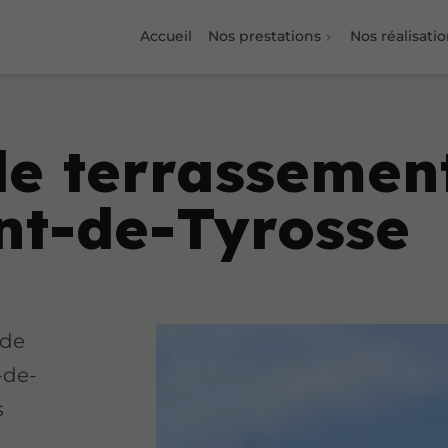
Accueil
Nos prestations
Nos réalisati
de terrassemen
nt-de-Tyrosse
 de
-de-
s