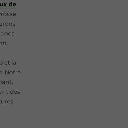
aux de
yrosse
parons
étapes
on,
é et la
s. Notre
mant,
lant des
tures