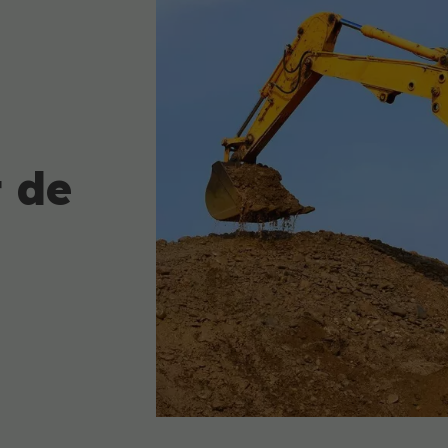
t de
-