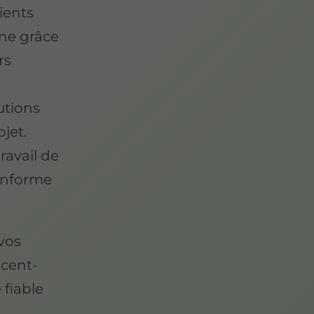
ients
ine grâce
rs
lutions
jet.
ravail de
conforme
vos
ncent-
 fiable