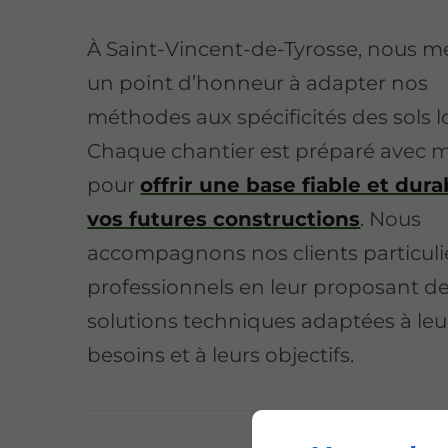
À Saint-Vincent-de-Tyrosse, nous m
un point d’honneur à adapter nos
méthodes aux spécificités des sols l
Chaque chantier est préparé avec m
pour
offrir une base fiable et dura
vos futures constructions
. Nous
accompagnons nos clients particulie
professionnels en leur proposant d
solutions techniques adaptées à leu
besoins et à leurs objectifs.