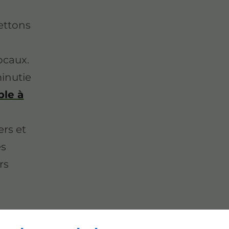
ettons
ocaux.
inutie
ble à
rs et
es
rs