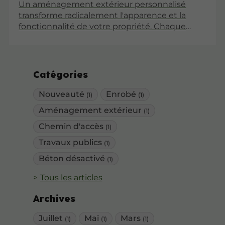
Un aménagement extérieur personnalisé
transforme radicalement l'apparence et la
fonctionnalité de votre propriété. Chaque
projet sur mesure reflète vos besoins
spécifiques tout en valorisant le potentiel
unique de votre terrain. L'expertise
professionnelle permet de créer des espaces
Catégories
extérieurs harmonieux et durables.
Nouveauté
Enrobé
(1)
(1)
Aménagement extérieur
(1)
Chemin d'accès
(1)
Travaux publics
(1)
Béton désactivé
(1)
Tous les articles
Archives
Juillet
Mai
Mars
(1)
(1)
(1)